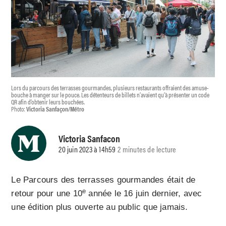
Lors du parcours des terrasses gourmandes, plusieurs restaurants offraient des amuse-
bouche à manger sur le pouce. Les détenteurs de billets n’avaient qu’à présenter un code
QR afin d’obtenir leurs bouchées.
Photo:
Victoria Sanfaçon/Métro
Victoria Sanfacon
20 juin 2023 à 14h59
2 minutes de lecture
Le Parcours des terrasses gourmandes était de
e
retour pour une 10
année le 16 juin dernier, avec
une édition plus ouverte au public que jamais.