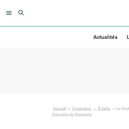
Skip
to
Actualités
content
Accueil
»
Inspiration
»
À table
»
Le Fest
Domaine de Maizerets