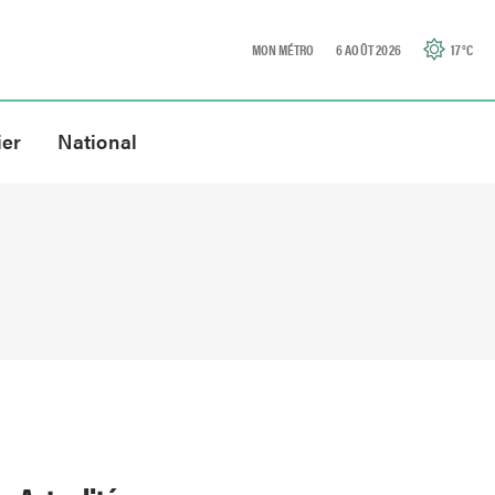
MON MÉTRO
6 AOÛT 2026
17
°C
ier
National