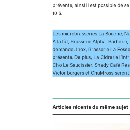
prévente, ainsi il est possible de s
10 $.
Les microbrasseries La Souche, No
À la fût, Brasserie Alpha, Barberie
demande, Inox, Brasserie La Fosse
présente. De plus, La Cidrerie l’Intr
Cho Le Saucissier, Shady Café Resto
Victor burgers et ChuMross seront 
Articles récents du même sujet