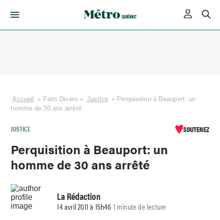
Skip
to
content
Accueil
»
Faits Divers
»
Justice
»
Perquisition à Beauport: un
homme de 30 ans arrêté
JUSTICE
SOUTENEZ
Perquisition à Beauport: un
homme de 30 ans arrêté
La Rédaction
14 avril 2011 à 15h46
1 minute de lecture