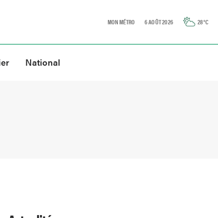
MON MÉTRO
6 AOÛT 2026
28
°C
ier
National