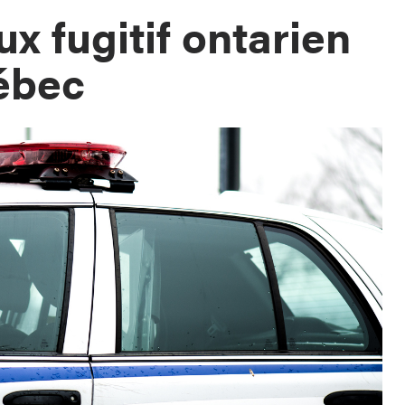
x fugitif ontarien
ébec