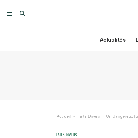
Skip
to
Actualités
content
Accueil
»
Faits Divers
»
Un dangereux fug
FAITS DIVERS