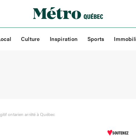
Local
Culture
Inspiration
Sports
Immobil
itif ontarien arrêté à Québec
SOUTENEZ