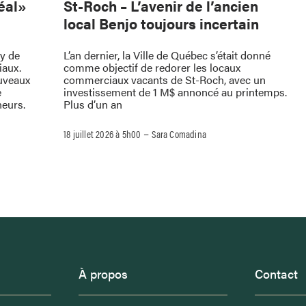
St-Roch – L’avenir de l’ancien
déal»
local Benjo toujours incertain
L’an dernier, la Ville de Québec s’était donné
oy de
comme objectif de redorer les locaux
iaux.
commerciaux vacants de St-Roch, avec un
uveaux
investissement de 1 M$ annoncé au printemps.
e
Plus d’un an
neurs.
–
18 juillet 2026 à 5h00
Sara Comadina
À propos
Contact