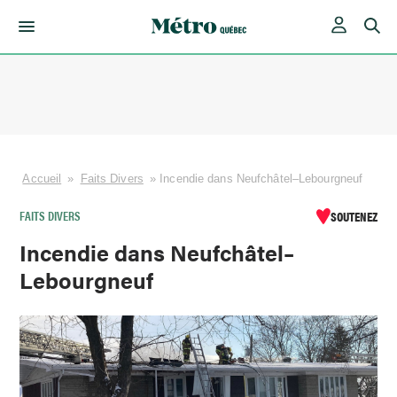
Skip
to
content
Accueil
»
Faits Divers
»
Incendie dans Neufchâtel–Lebourgneuf
FAITS DIVERS
SOUTENEZ
Incendie dans Neufchâtel–
Lebourgneuf