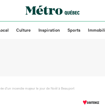
Local
Culture
Inspiration
Sports
Immobil
e d’un incendie majeur le jour de Noël à Beauport
SOUTENEZ