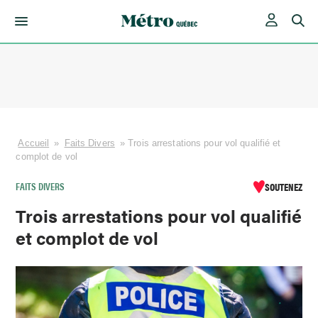
Skip
to
content
Accueil
»
Faits Divers
»
Trois arrestations pour vol qualifié et
complot de vol
FAITS DIVERS
SOUTENEZ
Trois arrestations pour vol qualifié
et complot de vol