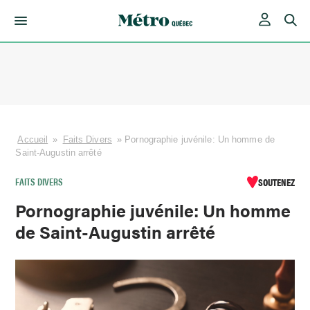
Skip
to
content
Accueil
»
Faits Divers
»
Pornographie juvénile: Un homme de
Saint-Augustin arrêté
FAITS DIVERS
SOUTENEZ
Pornographie juvénile: Un homme
de Saint-Augustin arrêté