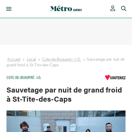
Skip
to
content
Accueil
»
Local
»
Cote-de-Beaupré– I.O.
»
Sauvetage par nuit de
grand froid à St-Tite-des-Caps
COTE-DE-BEAUPRÉ– I.O.
SOUTENEZ
Sauvetage par nuit de grand froid
à St-Tite-des-Caps