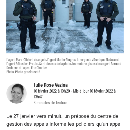
L’agent Marc-Olivier Lefrançois, l’agent Martin Gingras, la sergente Véronique Nadeau et
l’agent Sébastien Proulx. Sont absents de la photo, les motoneigistes ; le sergent Bernard
Desbiens et l’agent Éric Chartier.
Photo:
Photo gracieuseté
Julie Rose Vezina
10 février 2022 à 10h20 - Mis à jour 10 février 2022 à
13h47
3 minutes de lecture
Le 27 janvier vers minuit, un préposé du centre de
gestion des appels informe les policiers qu’un appel