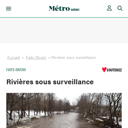
Skip
to
content
Accueil
»
Faits Divers
»
Rivières sous surveillance
FAITS DIVERS
SOUTENEZ
Rivières sous surveillance