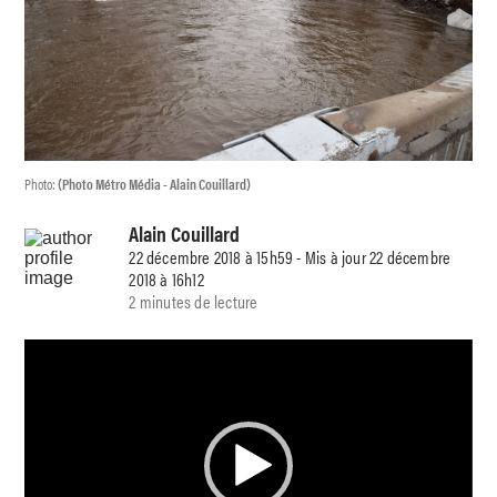
Photo:
(Photo Métro Média - Alain Couillard)
Alain Couillard
22 décembre 2018 à 15h59 - Mis à jour 22 décembre
2018 à 16h12
2 minutes de lecture
L
e
c
t
e
u
r
v