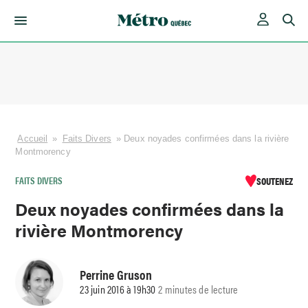
Skip
to
content
Accueil
»
Faits Divers
»
Deux noyades confirmées dans la rivière
Montmorency
FAITS DIVERS
SOUTENEZ
Deux noyades confirmées dans la
rivière Montmorency
Perrine Gruson
23 juin 2016 à 19h30
2 minutes de lecture