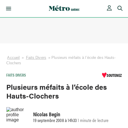
Skip
to
content
Accueil
»
Faits Divers
»
Plusieurs méfaits à l’école des Hauts-
Clochers
FAITS DIVERS
SOUTENEZ
Plusieurs méfaits à l’école des
Hauts-Clochers
Nicolas Begin
19 septembre 2008 à 14h33
1 minute de lecture