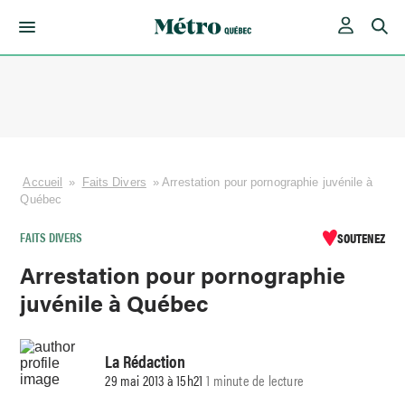
Skip
to
content
Accueil
»
Faits Divers
»
Arrestation pour pornographie juvénile à
Québec
FAITS DIVERS
SOUTENEZ
Arrestation pour pornographie
juvénile à Québec
La Rédaction
29 mai 2013 à 15h21
1 minute de lecture