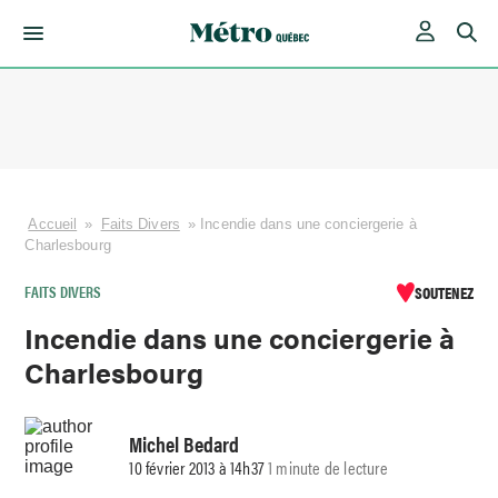
Skip
to
content
Accueil
»
Faits Divers
»
Incendie dans une conciergerie à
Charlesbourg
FAITS DIVERS
SOUTENEZ
Incendie dans une conciergerie à
Charlesbourg
Michel Bedard
10 février 2013 à 14h37
1 minute de lecture