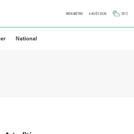
MON MÉTRO
6 AOÛT 2026
29
°C
ier
National