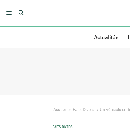
Skip
to
Actualités
content
Accueil
»
Faits Divers
»
Un véhicule en f
FAITS DIVERS