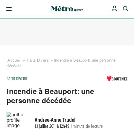
Skip
to
content
Accueil
»
Faits Divers
»
Incendie à Beauport: une personne
décédée
FAITS DIVERS
SOUTENEZ
Incendie à Beauport: une
personne décédée
Andree-Anne Trudel
13 juillet 2011 à 12h49
1 minute de lecture