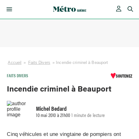
Skip
to
content
Accueil
»
Faits Divers
»
Incendie criminel à Beauport
FAITS DIVERS
SOUTENEZ
Incendie criminel à Beauport
Michel Bedard
10 mai 2010 à 21h00
1 minute de lecture
Cinq véhicules et une vingtaine de pompiers ont