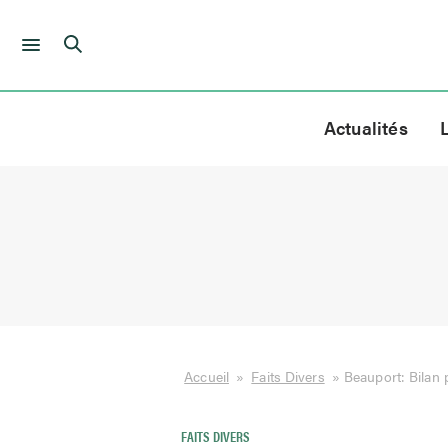
Skip
to
Actualités
content
Accueil
»
Faits Divers
»
Beauport: Bilan
FAITS DIVERS