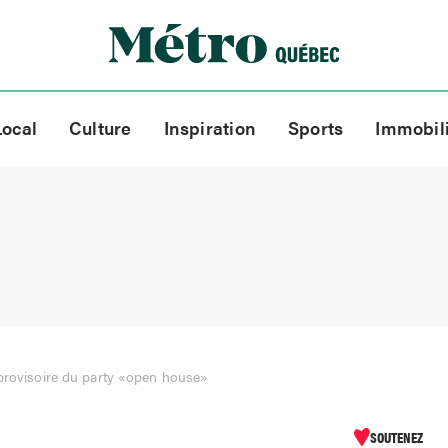
Local
Culture
Inspiration
Sports
Immobil
 provisoire du party «open house»
SOUTENEZ