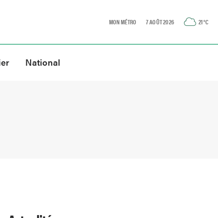
MON MÉTRO
7 AOÛT 2026
21
°C
ier
National