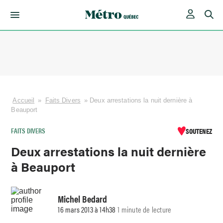
Skip
to
content
Accueil
»
Faits Divers
»
Deux arrestations la nuit dernière à
Beauport
FAITS DIVERS
SOUTENEZ
Deux arrestations la nuit dernière
à Beauport
Michel Bedard
16 mars 2013 à 14h38
1 minute de lecture