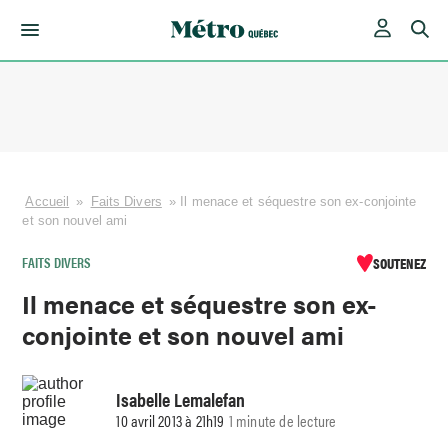
Skip
to
content
Accueil
»
Faits Divers
»
Il menace et séquestre son ex-conjointe
et son nouvel ami
FAITS DIVERS
SOUTENEZ
Il menace et séquestre son ex-
conjointe et son nouvel ami
Isabelle Lemalefan
10 avril 2013 à 21h19
1 minute de lecture