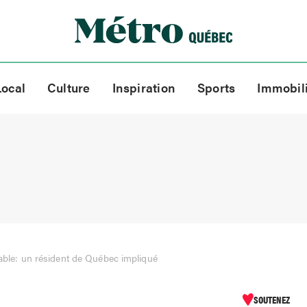
Local
Culture
Inspiration
Sports
Immobil
rable: un résident de Québec impliqué
SOUTENEZ