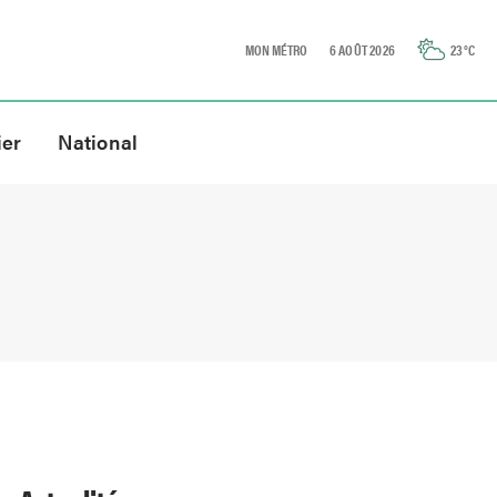
MON MÉTRO
6 AOÛT 2026
23
°C
ier
National