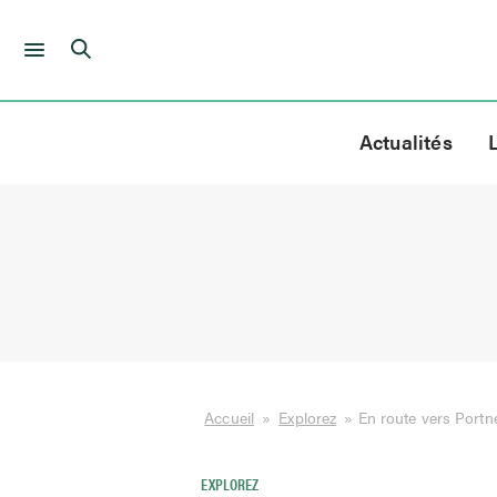
Skip
to
Actualités
content
Accueil
»
Explorez
»
En route vers Portne
EXPLOREZ