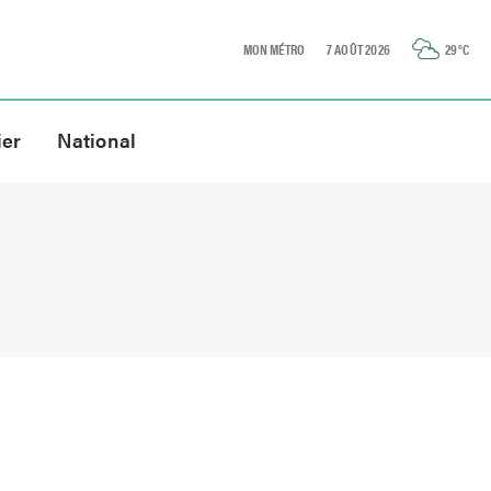
MON MÉTRO
7 AOÛT 2026
29
°C
ier
National