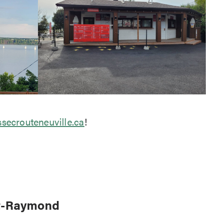
ssecrouteneuville.ca
!
nt-Raymond