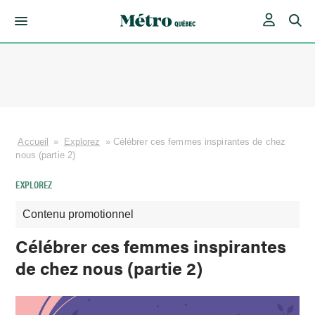
Skip
to
content
Accueil
»
Explorez
»
Célébrer ces femmes inspirantes de chez
nous (partie 2)
EXPLOREZ
Contenu promotionnel
Célébrer ces femmes inspirantes
de chez nous (partie 2)