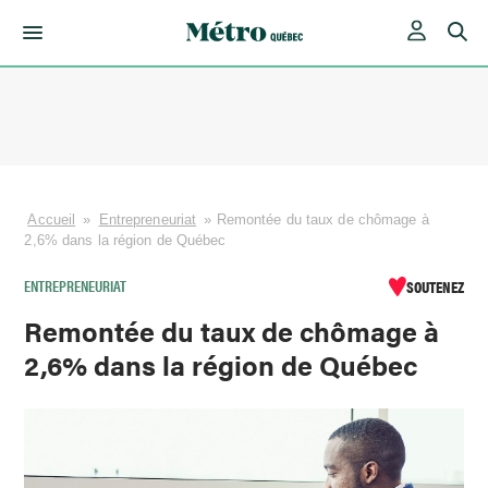
Skip
to
content
Accueil
»
Entrepreneuriat
»
Remontée du taux de chômage à
2,6% dans la région de Québec
ENTREPRENEURIAT
SOUTENEZ
Remontée du taux de chômage à
2,6% dans la région de Québec