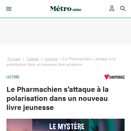
Skip
to
content
Accueil
»
Culture
»
Lecture
»
Le Pharmachien s’attaque à la
polarisation dans un nouveau livre jeunesse
LECTURE
SOUTENEZ
Le Pharmachien s’attaque à la
polarisation dans un nouveau
livre jeunesse