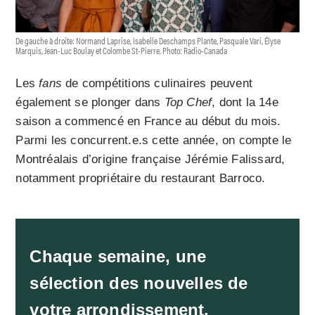
De gauche à droite: Normand Laprise, Isabelle Deschamps Plante, Pasquale Vari, Élyse
Marquis, Jean-Luc Boulay et Colombe St-Pierre. Photo: Radio-Canada
Les
fans
de compétitions culinaires peuvent
également se plonger dans
Top Chef
, dont la 14e
saison a commencé en France au début du mois.
Parmi les concurrent.e.s cette année, on compte le
Montréalais d’origine française Jérémie Falissard,
notamment propriétaire du restaurant Barroco.
Chaque semaine, une
sélection des nouvelles de
votre arrondissement.