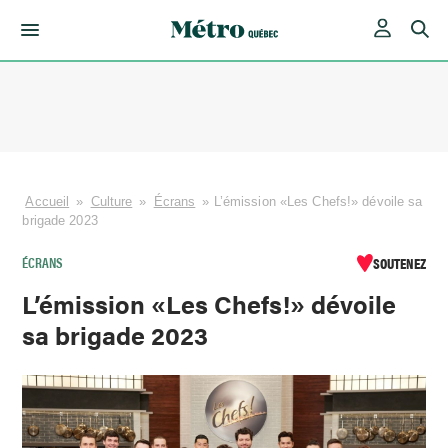
Skip
to
content
Accueil
»
Culture
»
Écrans
»
L’émission «Les Chefs!» dévoile sa
brigade 2023
ÉCRANS
SOUTENEZ
L’émission «Les Chefs!» dévoile
sa brigade 2023