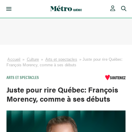
Skip
to
content
Accueil
»
Culture
»
Arts et spectacles
»
Juste pour rire Québec:
François Morency, comme à ses débuts
ARTS ET SPECTACLES
SOUTENEZ
Juste pour rire Québec: François
Morency, comme à ses débuts