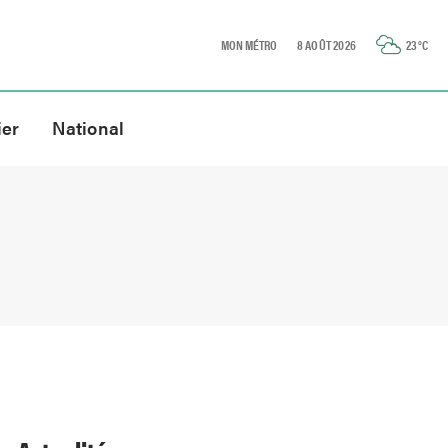
MON MÉTRO
8 AOÛT 2026
23
°C
ier
National