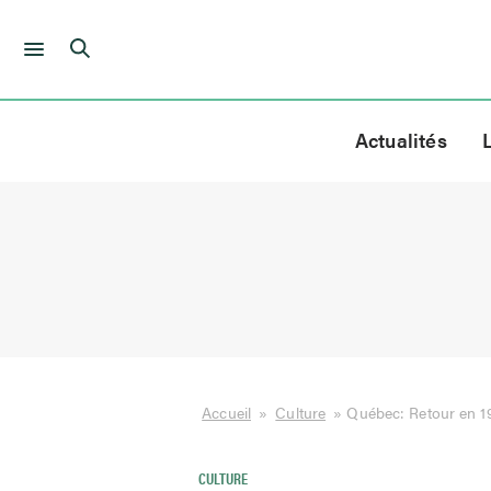
Skip
to
Actualités
content
Accueil
»
Culture
»
Québec: Retour en 1
CULTURE