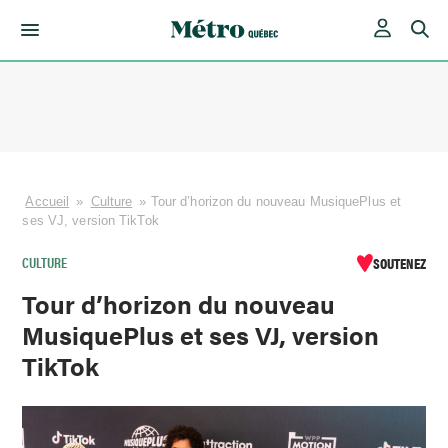
Skip
to
content
Accueil
»
Culture
»
Tour d’horizon du nouveau MusiquePlus et
ses VJ, version TikTok
CULTURE
SOUTENEZ
Tour d’horizon du nouveau
MusiquePlus et ses VJ, version
TikTok