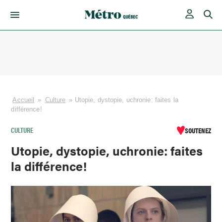
Skip
to
content
Accueil
»
Culture
»
Utopie, dystopie, uchronie: faites la
différence!
CULTURE
SOUTENEZ
Utopie, dystopie, uchronie: faites
la différence!