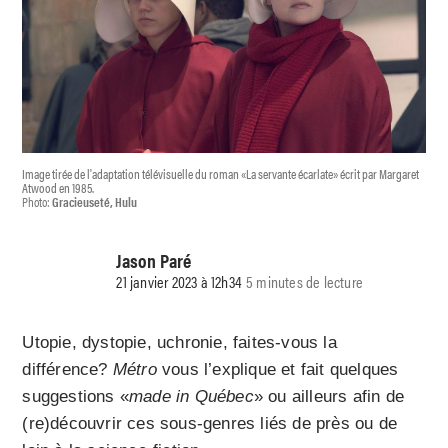
Image tirée de l'adaptation télévisuelle du roman «La servante écarlate» écrit par Margaret
Atwood en 1985.
Photo:
Gracieuseté, Hulu
Jason Paré
21 janvier 2023 à 12h34
5 minutes de lecture
Utopie, dystopie, uchronie, faites-vous la
différence?
Métro
vous l’explique et fait quelques
suggestions «
made in Québec
» ou ailleurs afin de
(re)découvrir ces sous-genres liés de près ou de