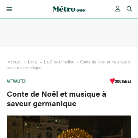
Skip
to
content
Accueil
»
Local
»
La Cité–Limoilou
»
Conte de Noël et musique à
saveur germanique
ACTUALITÉS
SOUTENEZ
Conte de Noël et musique à
saveur germanique