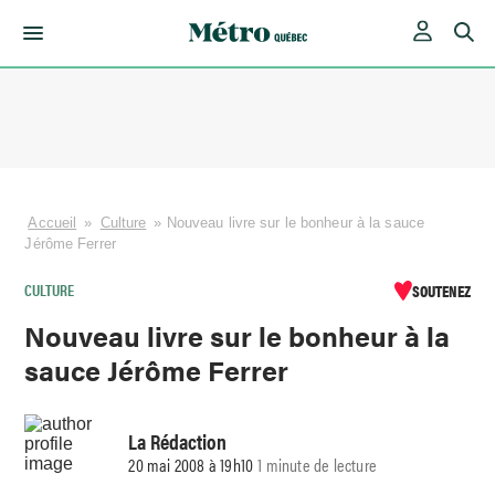
Skip
to
content
Accueil
»
Culture
»
Nouveau livre sur le bonheur à la sauce
Jérôme Ferrer
CULTURE
SOUTENEZ
Nouveau livre sur le bonheur à la
sauce Jérôme Ferrer
La Rédaction
20 mai 2008 à 19h10
1 minute de lecture