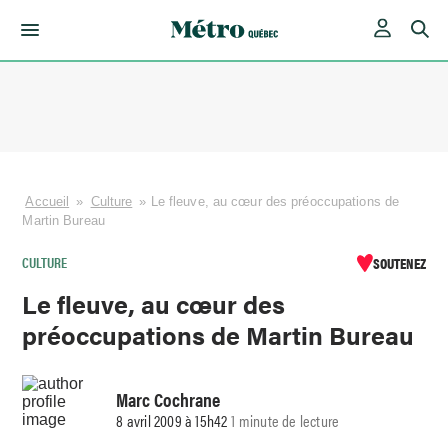
Skip
to
content
Accueil
»
Culture
»
Le fleuve, au cœur des préoccupations de
Martin Bureau
CULTURE
SOUTENEZ
Le fleuve, au cœur des
préoccupations de Martin Bureau
Marc Cochrane
8 avril 2009 à 15h42
1 minute de lecture