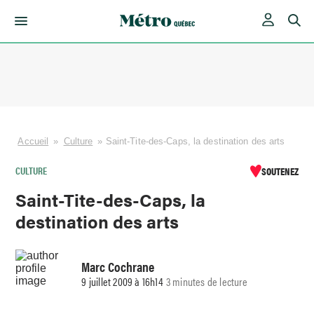
Skip
to
content
Accueil
»
Culture
»
Saint-Tite-des-Caps, la destination des arts
CULTURE
SOUTENEZ
Saint-Tite-des-Caps, la
destination des arts
Marc Cochrane
9 juillet 2009 à 16h14
3 minutes de lecture