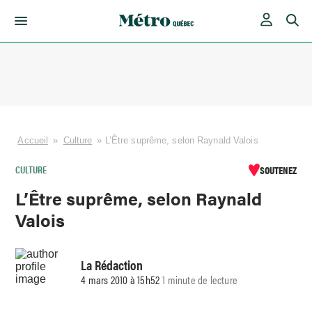
Skip
to
content
Accueil
»
Culture
»
L’Être suprême, selon Raynald Valois
CULTURE
SOUTENEZ
L’Être suprême, selon Raynald
Valois
La Rédaction
4 mars 2010 à 15h52
1 minute de lecture