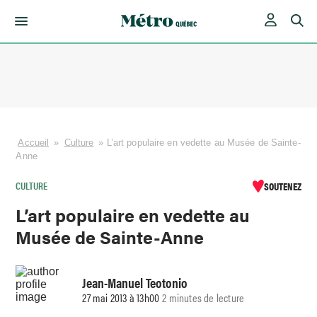
Skip
to
content
Accueil
»
Culture
»
L’art populaire en vedette au Musée de Sainte-
Anne
CULTURE
SOUTENEZ
L’art populaire en vedette au
Musée de Sainte-Anne
Jean-Manuel Teotonio
27 mai 2013 à 13h00
2 minutes de lecture