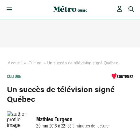
Skip
to
content
Accueil
»
Culture
»
Un succès de télévision signé Québec
CULTURE
SOUTENEZ
Un succès de télévision signé
Québec
Mathieu Turgeon
20 mai 2016 à 22h33
3 minutes de lecture