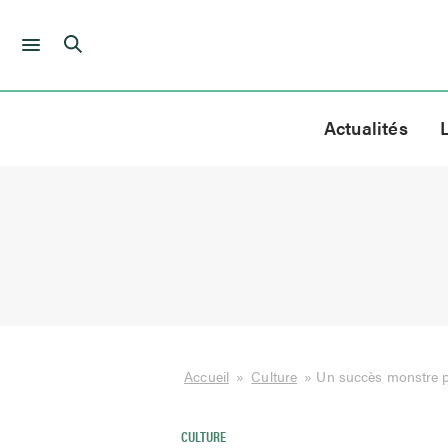
Skip
to
Actualités
content
Accueil
»
Culture
»
Un succès monstre p
CULTURE