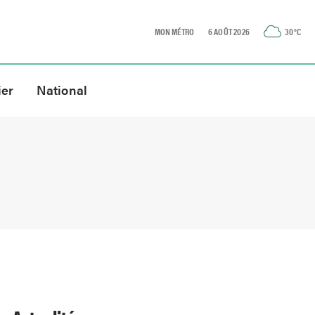
MON MÉTRO
6 AOÛT 2026
30
°C
ier
National