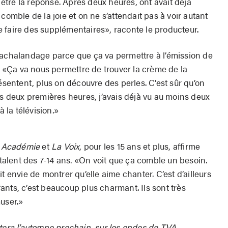
t être la réponse. Après deux heures, ont avait déjà
comble de la joie et on ne s’attendait pas à voir autant
 faire des supplémentaires», raconte le producteur.
ble achalandage parce que ça va permettre à l’émission de
s. «Ça va nous permettre de trouver la crème de la
résentent, plus on découvre des perles. C’est sûr qu’on
es deux premières heures, j’avais déjà vu au moins deux
à la télévision.»
r Académie
et
La Voix
, pour les 15 ans et plus, affirme
 talent des 7-14 ans. «On voit que ça comble un besoin.
t envie de montrer qu’elle aime chanter. C’est d’ailleurs
nts, c’est beaucoup plus charmant. Ils sont très
user.»
tera l’automne prochain, sur les ondes de TVA.