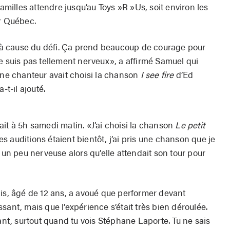
familles attendre jusqu’au Toys »R »Us, soit environ les
er Québec.
à cause du défi. Ça prend beaucoup de courage pour
e ne suis pas tellement nerveux», a affirmé Samuel qui
une chanteur avait choisi la chanson
I see fire
d’Ed
-t-il ajouté.
 fait à 5h samedi matin. «J’ai choisi la chanson
Le petit
 auditions étaient bientôt, j’ai pris une chanson que je
, un peu nerveuse alors qu’elle attendait son tour pour
dis, âgé de 12 ans, a avoué que performer devant
sant, mais que l’expérience s’était très bien déroulée.
sant, surtout quand tu vois Stéphane Laporte. Tu ne sais