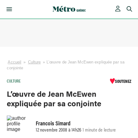
Skip
to
content
Accueil
»
Culture
»
L’œuvre de Jean McEwen expliquée par sa
conjointe
CULTURE
SOUTENEZ
L’œuvre de Jean McEwen
expliquée par sa conjointe
Francois Simard
12 novembre 2008 à 14h26
1 minute de lecture