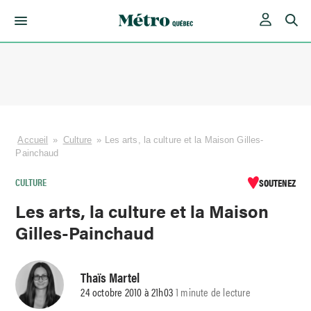
Skip
to
content
Accueil
»
Culture
»
Les arts, la culture et la Maison Gilles-
Painchaud
CULTURE
SOUTENEZ
Les arts, la culture et la Maison
Gilles-Painchaud
Thaïs Martel
24 octobre 2010 à 21h03
1 minute de lecture