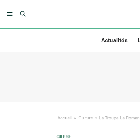
Skip
to
Actualités
content
Accueil
»
Culture
»
La Troupe La Romanc
CULTURE