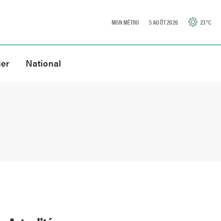
MON MÉTRO
5 AOÛT 2026
23
°C
ier
National