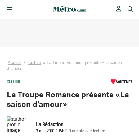
Skip
to
content
Accueil
»
Culture
»
La Troupe Romance présente «La saison
d’amour»
CULTURE
SOUTENEZ
La Troupe Romance présente «La
saison d’amour»
La Rédaction
3 mai 2010 à 15h31
0 minutes de lecture