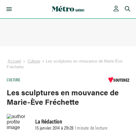
Skip
to
content
Accueil
»
Culture
»
Les sculptures en mouvance de Marie-Ève
Fréchette
CULTURE
SOUTENEZ
Les sculptures en mouvance de
Marie-Ève Fréchette
La Rédaction
15 janvier 2014 à 21h28
1 minute de lecture