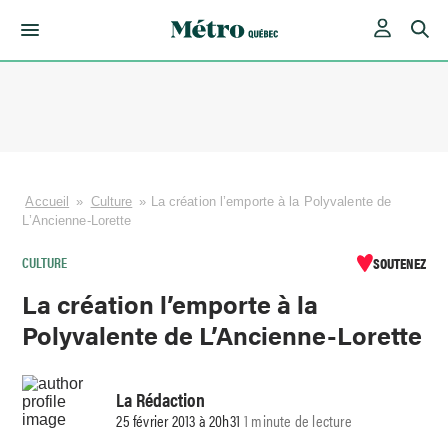
Skip
to
content
Accueil
»
Culture
»
La création l’emporte à la Polyvalente de
L’Ancienne-Lorette
CULTURE
SOUTENEZ
La création l’emporte à la
Polyvalente de L’Ancienne-Lorette
La Rédaction
25 février 2013 à 20h31
1 minute de lecture