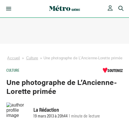
Skip
to
content
Accueil
»
Culture
»
Une photographe de L’Ancienne-Lorette primée
CULTURE
SOUTENEZ
Une photographe de L’Ancienne-
Lorette primée
La Rédaction
19 mars 2013 à 20h44
1 minute de lecture