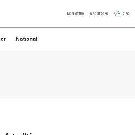
MON MÉTRO
8 AOÛT 2026
21
°C
ier
National