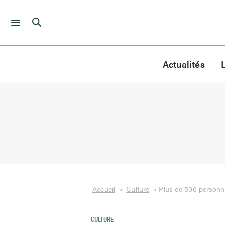
Skip
to
Actualités
content
Accueil
»
Culture
»
Plus de 500 personn
CULTURE