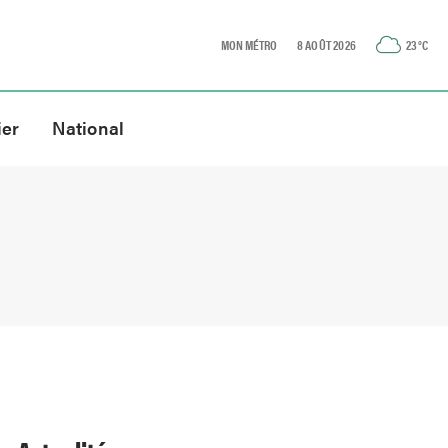
MON MÉTRO
8 AOÛT 2026
23
°C
ier
National