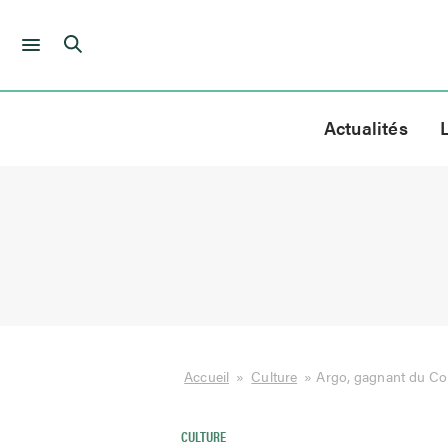
Skip
to
Actualités
content
Accueil
»
Culture
»
Argo, gagnant du Co
CULTURE