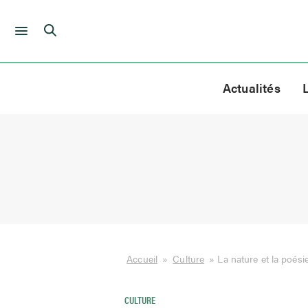
Skip
to
Actualités
content
Accueil
»
Culture
»
La nature et la poési
CULTURE