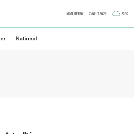
MON MÉTRO
7 AOÛT 2026
23
°C
ier
National