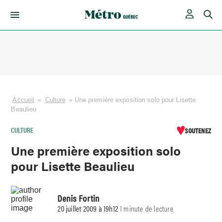
Skip
to
content
Accueil
»
Culture
»
Une première exposition solo pour Lisette
Beaulieu
CULTURE
SOUTENEZ
Une première exposition solo
pour Lisette Beaulieu
Denis Fortin
20 juillet 2009 à 19h12
1 minute de lecture