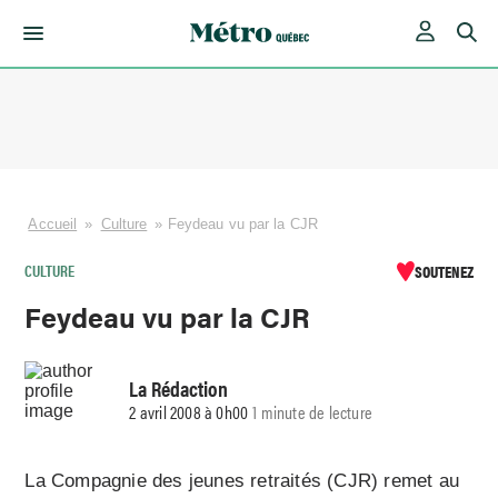
Skip
to
content
Accueil
»
Culture
»
Feydeau vu par la CJR
CULTURE
SOUTENEZ
Feydeau vu par la CJR
La Rédaction
2 avril 2008 à 0h00
1 minute de lecture
La Compagnie des jeunes retraités (CJR) remet au